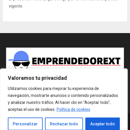
vigente.
Valoramos tu privacidad
Publicar nota de prensa
Utilizamos cookies para mejorar tu experiencia de
Contact us:
contact@emprendedorext.es
navegación, mostrarte anuncios o contenido personalizados
y analizar nuestro tráfico. Al hacer clic en "Aceptar todo",
aceptas el uso de cookies.
Política de cookies
@2025 - www.emprendedorext.es. All Right Reserved.
Personalizar
Rechazar todo
Aceptar todo