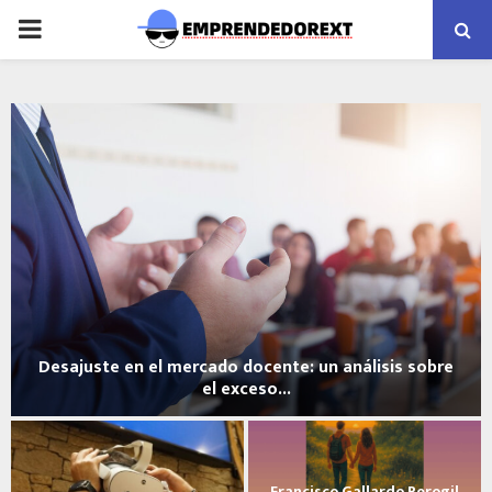
PRIMARY
MENU
Desajuste en el mercado docente: un análisis sobre
el exceso...
D
e
s
Francisco Gallardo Perogil