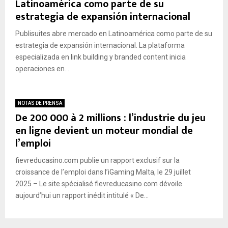
Latinoamérica como parte de su
l
c
estrategia de expansión internacional
N
a
i
s
Publisuites abre mercado en Latinoamérica como parte de su
v
e
estrategia de expansión internacional. La plataforma
e
z
especializada en link building y branded content inicia
l
e
operaciones en...
d
n
e
s
l
e
NOTAS DE PRENSA
a
c
De 200 000 à 2 millions : l’industrie du jeu
s
u
A
en ligne devient un moteur mondial de
n
c
d
l’emploi
t
a
i
r
fievreducasino.com publie un rapport exclusif sur la
v
i
croissance de l’emploi dans l’iGaming Malta, le 29 juillet
i
a
2025 – Le site spécialisé fievreducasino.com dévoile
d
aujourd’hui un rapport inédit intitulé « De...
a
d
e