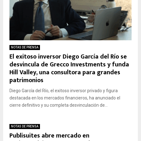
l
l
n
t
i
t
a
b
i
d
r
l
e
o
y
I
d
p
n
e
r
f
p
i
NOTAS DE PRENSA
o
o
El exitoso inversor Diego García del Río se
m
r
e
a
desvincula de Grecco Investments y funda
m
m
r
Hill Valley, una consultora para grandes
a
a
i
patrimonios
c
s
a
i
f
Diego García del Río, el exitoso inversor privado y figura
ó
r
destacada en los mercados financieros, ha anunciado el
n
e
cierre definitivo y su completa desvinculación de...
s
n
o
t
b
e
r
a
NOTAS DE PRENSA
Publisuites abre mercado en
e
e
e
s