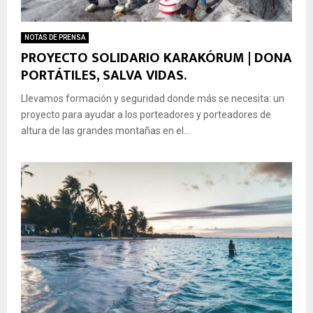
s
e
t
e
r
e
NOTAS DE PRENSA
n
o
:
PROYECTO SOLIDARIO KARAKÓRUM | DONA
l
g
u
PORTÁTILES, SALVA VIDAS.
a
i
n
M
l
a
Llevamos formación y seguridad donde más se necesita: un
o
p
n
n
r
proyecto para ayudar a los porteadores y porteadores de
á
t
e
l
altura de las grandes montañas en el...
a
s
i
ñ
e
s
a
n
i
:
t
s
U
a
s
n
D
o
P
i
b
r
á
r
o
l
e
b
o
e
l
g
l
e
o
e