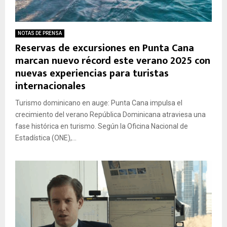
m
s
x
a
a
c
G
l
e
NOTAS DE PRENSA
e
a
s
Reservas de excursiones en Punta Cana
n
t
o
marcan nuevo récord este verano 2025 con
e
a
d
r
r
nuevas experiencias para turistas
e
a
d
m
internacionales
l
e
a
i
c
e
Turismo dominicano en auge: Punta Cana impulsa el
z
e
s
crecimiento del verano República Dominicana atraviesa una
a
r
t
fase histórica en turismo. Según la Oficina Nacional de
d
,
r
Estadística (ONE),...
o
s
o
p
u
s
o
o
e
r
c
n
l
t
i
a
a
n
F
v
f
a
o
a