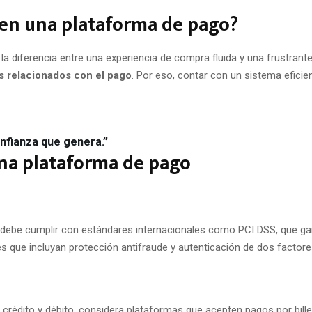
bien una plataforma de pago?
la diferencia entre una experiencia de compra fluida y una frustrant
s relacionados con el pago
. Por eso, contar con un sistema eficie
onfianza que genera.”
una plataforma de pago
a debe cumplir con estándares internacionales como PCI DSS, que ga
s que incluyan protección antifraude y autenticación de dos factore
 crédito y débito, considera plataformas que acepten pagos por billet