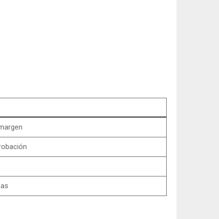
 margen
robación
has