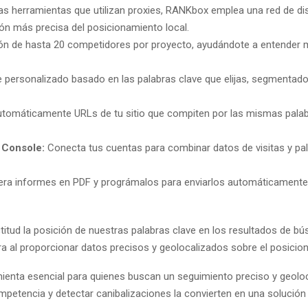
as herramientas que utilizan proxies, RANKbox emplea una red de dis
ión más precisa del posicionamiento local.
ión de hasta 20 competidores por proyecto, ayudándote a entender me
 personalizado basado en las palabras clave que elijas, segmentado 
automáticamente URLs de tu sitio que compiten por las mismas palab
 Console:
Conecta tus cuentas para combinar datos de visitas y pal
ra informes en PDF y prográmalos para enviarlos automáticamente.
itud la posición de nuestras palabras clave en los resultados de b
ra al proporcionar datos precisos y geolocalizados sobre el posici
ta esencial para quienes buscan un seguimiento preciso y geolocal
 competencia y detectar canibalizaciones la convierten en una solució